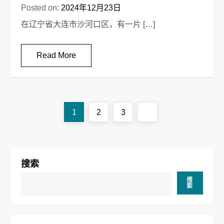
Posted on:
2024年12月23日
在辽宁省大连市沙河口区，有一片 […]
Read More
文
Page
Page
Page
Next
1
2
3
章
page
导
搜索
航
搜
索