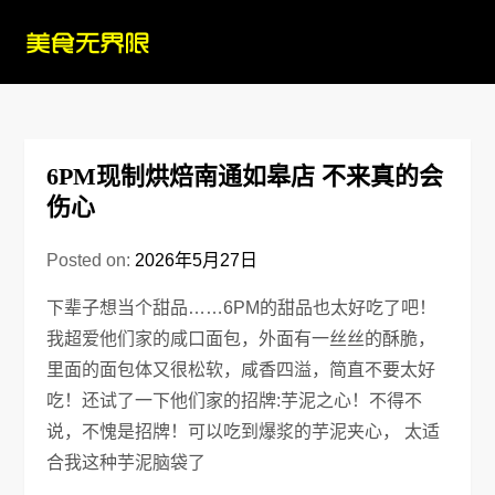
Skip
to
content
6PM现制烘焙南通如皋店 不来真的会
伤心
Posted on:
2026年5月27日
下辈子想当个甜品……6PM的甜品也太好吃了吧！
我超爱他们家的咸口面包，外面有一丝丝的酥脆，
里面的面包体又很松软，咸香四溢，简直不要太好
吃！还试了一下他们家的招牌:芋泥之心！不得不
说，不愧是招牌！可以吃到爆浆的芋泥夹心， 太适
合我这种芋泥脑袋了