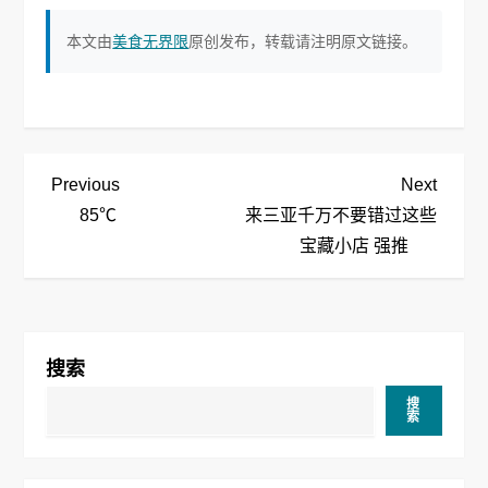
本文由
美食无界限
原创发布，转载请注明原文链接。
文
Previous
Next
Previous
Next
Post
Post
85℃
来三亚千万不要错过这些
章
宝藏小店 强推
导
航
搜索
搜
索