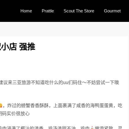
Home
Prattle
Scout The Store
Gourmet
小店 强推
建议来三亚旅游不知道吃什么的uu们码住～不妨尝试一下噢
，炸过的螃蟹香香酥酥，上面裹满了咸香的海鸭蛋蛋黄，吃
明码实价很放心
鸡肉浸满了椰汁的清香，鸡汤清甜不油，鸡肉
嫩滑紧致，灵