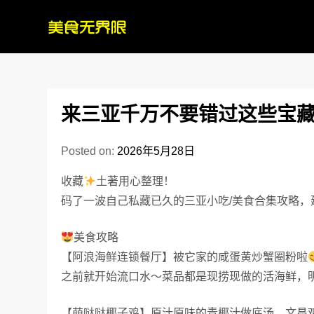
Skip
to
content
来三亚千万不要错过这些宝藏
Posted on:
2026年5月28日
收藏
土著用心整理！
码了一波自己私藏已久的三亚小吃/美食合集攻略，
美食攻略
【阿浪海鲜连锁餐厅】被它家的咸蛋黄炒蟹圈粉啦
之前就开始流口水～菜品都是现捞现做的活海鲜，
【萌哒哒椰子鸡】原汁原味的青椰汁做底汤，文昌