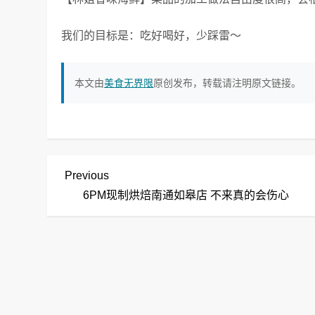
我们的目标是：吃好喝好，少踩雷～
本文由
美食无界限
原创发布，转载请注明原文链接。
文
Previous
Previous
Post
6PM现制烘焙南通如皋店 不来真的会伤心
章
导
航