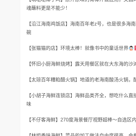
魂蘸料更是不能少！
【沿江海南鸡饭店】海南百年老z号，也是很多海
碗
【张猫猫的店】环境太棒！就像书中的童话世界
【怀旧小厨海鲜烧烤】露天用餐区就在大东海的沙
【太琼百年糟粕醋火锅】地道的老海南酸汤火锅，
【小胡子海鲜连锁店】海鲜品类齐全，想吃什么直
味
【不仔客海鲜】270度海景餐厅视野超棒～自选区
【林姐香味海鲜】菜品的加工做法自由度很高，会