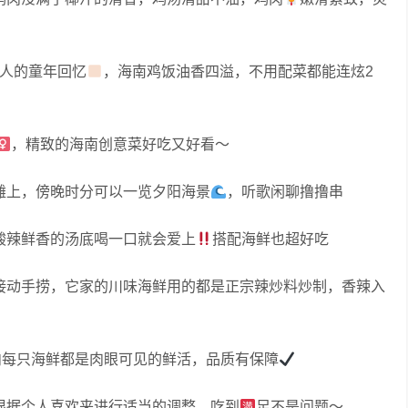
南人的童年回忆
，海南鸡饭油香四溢，不用配菜都能连炫2
，精致的海南创意菜好吃又好看～
滩上，傍晚时分可以一览夕阳海景
，听歌闲聊撸撸串
酸辣鲜香的汤底喝一口就会爱上
搭配海鲜也超好吃
接动手捞，它家的川味海鲜用的都是正宗辣炒料炒制，香辣入
内每只海鲜都是肉眼可见的鲜活，品质有保障
根据个人喜欢来进行适当的调整，吃到
足不是问题～